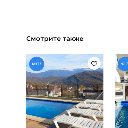
Смотрите также
№176
№17