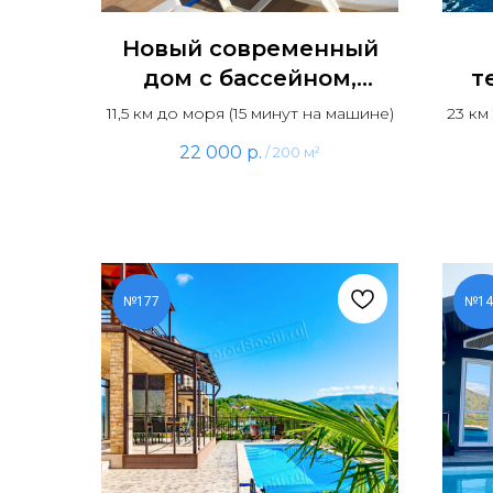
Новый современный
дом с бассейном,
т
сауной и панорамным
са
11,5 км до моря (15 минут на машине)
23 км
видом на горы
22 000
р.
/
200 м²
№177
№14