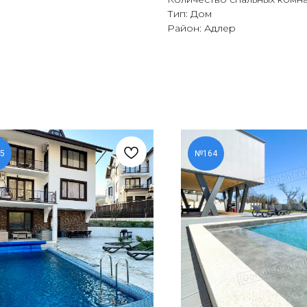
Тип: Дом
Район: Адлер
5
№164