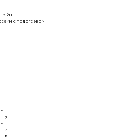
ссейн
ссейн с подогревом
: 1
т: 2
т: 3
т: 4
: 5