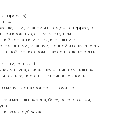
 10 взрослых)
т - 4
с раскладным диваном и выходом на террасу к
льной кроватью, сан. узел с душем
альной кроватью и еще две спальни с
раскладными диванами, в одной из спален есть
 с ванной. Во всех комнатах есть телевизоры и
ны TV, есть WiFi,
ная машина, стиральная машина, сушильная
ая техника, постельные принадлежности,
10 минутах от аэропорта г.Сочи, по
на
ка и мангальная зона, беседка со столами,
ауна
ьно, 6000 руб./4 часа