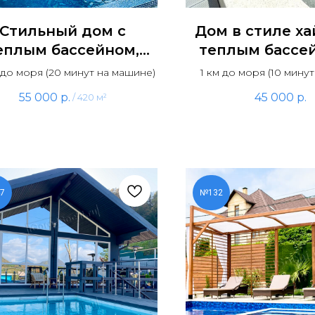
Стильный дом с
Дом в стиле ха
еплым бассейном,
теплым бассе
уной и панорамным
видом на м
 до моря (20 минут на машине)
1 км до моря (10 мину
видом на горы
55 000
р.
45 000
р.
/
420 м²
7
№132