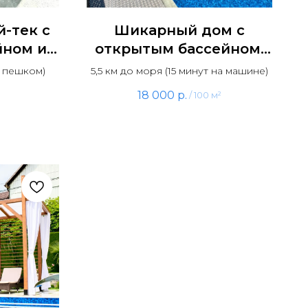
й-тек с
Шикарный дом с
йном и
открытым бассейном,
оре
сауной и панорамным
т пешком)
5,5 км до моря (15 минут на машине)
видом
18 000
р.
/
100 м²