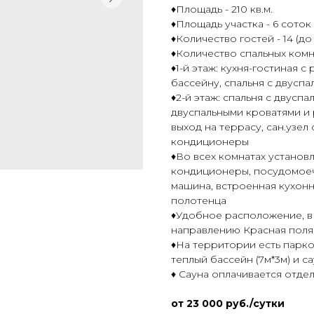
♦Площадь - 210 кв.м.
♦Площадь участка - 6 соток
♦Количество гостей - 14 (до
♦Количество спальных комна
♦1-й этаж: кухня-гостиная 
бассейну, спальня с двуспа
♦2-й этаж: спальня с двусп
двуспальными кроватями и 
выход на террасу, сан.узел
кондиционеры
♦Во всех комнатах установле
кондиционеры, посудомоеч
машина, встроенная кухонн
полотенца
♦Удобное расположение, в 
направлению Красная поля
♦На территории есть парков
теплый бассейн (7м*3м) и с
♦ Сауна оплачивается отдел
от 23 000 руб./сутки