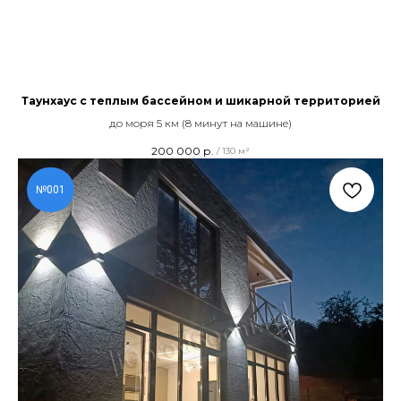
Таунхаус с теплым бассейном и шикарной территорией
до моря 5 км (8 минут на машине)
© Все права защищены, iGorodSochi, ИНН: 561014266090,
ОГРНИП: 321774600030642
200 000
р.
/
130 м²
Политика обработки персональных данных
№001