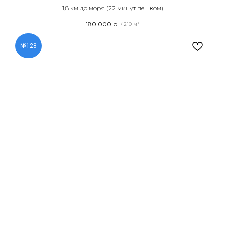
1,8 км до моря (22 минут пешком)
180 000
р.
/
210 м²
№128