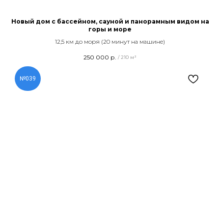
Новый дом с бассейном, сауной и панорамным видом на
горы и море
12,5 км до моря (20 минут на машине)
250 000
р.
/
210 м²
№039