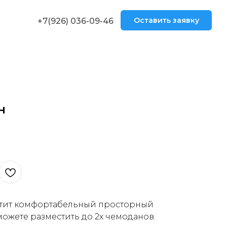
Оставить заявку
+7(926) 036-09-46
н
ретит комфортабельный просторный
можете разместить до 2х чемоданов.